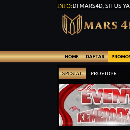
AMAT DATANG DI MARS4D, SITUS YANG MENYA
INFO:
HOME
DAFTAR
PROMO
SPESIAL
PROVIDER