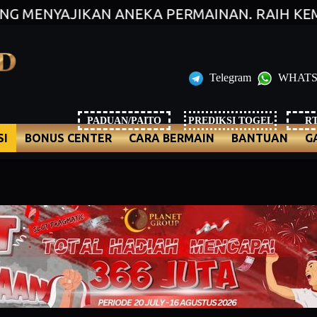
JIKAN ANEKA PERMAINAN. RAIH KEMENANGAN 
Telegram
WHATS
PADUAN/PAITO
PREDIKSI TOGEL
RT
SI
BONUS CENTER
CARA BERMAIN
BANTUAN
G