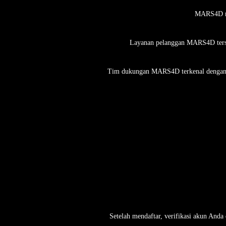
MARS4D me
Layanan pelanggan MARS4D tersed
Tim dukungan MARS4D terkenal dengan re
Setelah mendaftar, verifikasi akun Anda