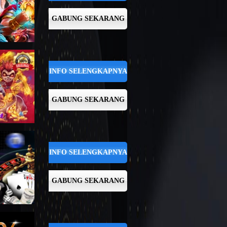
GABUNG SEKARANG
INFO SELENGKAPNYA
GABUNG SEKARANG
INFO SELENGKAPNYA
GABUNG SEKARANG