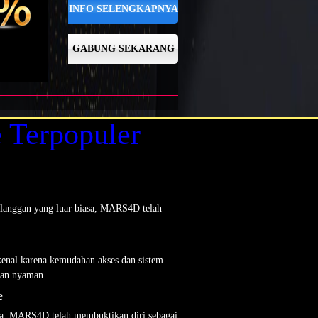
INFO SELENGKAPNYA
GABUNG SEKARANG
 Terpopuler
pelanggan yang luar biasa, MARS4D telah
kenal karena kemudahan akses dan sistem
dan nyaman.
e
nya, MARS4D telah membuktikan diri sebagai