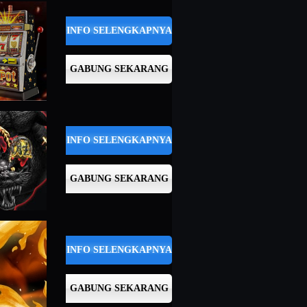
INFO SELENGKAPNYA
GABUNG SEKARANG
INFO SELENGKAPNYA
GABUNG SEKARANG
INFO SELENGKAPNYA
GABUNG SEKARANG